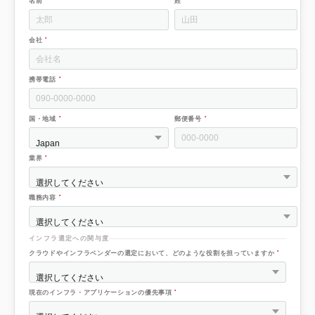
名前
姓
*
会社
*
携帯電話
*
*
国・地域
郵便番号
*
業界
*
職務内容
インフラ選定への関与度
*
クラウドやインフラベンダーの選定において、どのような役割を担っていますか
*
現在のインフラ・アプリケーションの優先事項