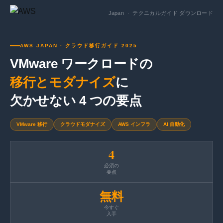
Japan · テクニカルガイド ダウンロード
AWS JAPAN · クラウド移行ガイド 2025
VMware ワークロードの
移行とモダナイズ
に
欠かせない 4 つの要点
VMware 移行
クラウドモダナイズ
AWS インフラ
AI 自動化
4
必須の
要点
無料
今すぐ
入手