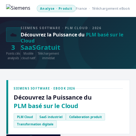
France · Téléchargement eBook
Analyse · Produit
SIEMENS SOFTWARE · PLM CLOUD · 2026
☁️
Découvrez la Puissance du
PLM basé sur le
Cloud
3
SaaS
Gratuit
Points clés
Modèle
Téléchargement
analysés
cloud natif
immédiat
SIEMENS SOFTWARE · EBOOK 2026
Découvrez la Puissance du
PLM basé sur le Cloud
PLM Cloud
SaaS industriel
Collaboration produit
Transformation digitale